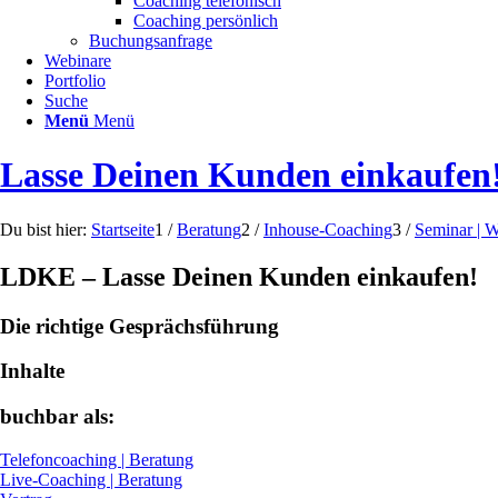
Coaching telefonisch
Coaching persönlich
Buchungsanfrage
Webinare
Portfolio
Suche
Menü
Menü
Lasse Deinen Kunden einkaufen
Du bist hier:
Startseite
1
/
Beratung
2
/
Inhouse-Coaching
3
/
Seminar | 
LDKE – Lasse Deinen Kunden einkaufen!
Die richtige Gesprächsführung
Inhalte
buchbar als:
Telefoncoaching | Beratung
Live-Coaching | Beratung