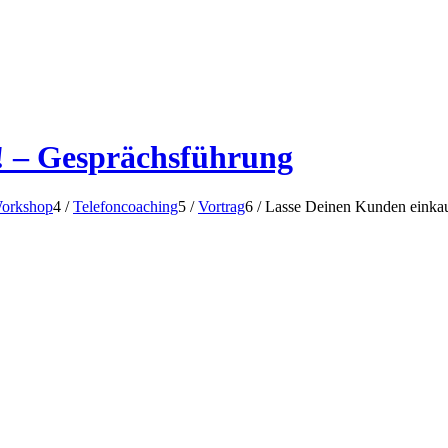
! – Gesprächsführung
Workshop
4
/
Telefoncoaching
5
/
Vortrag
6
/
Lasse Deinen Kunden einkau