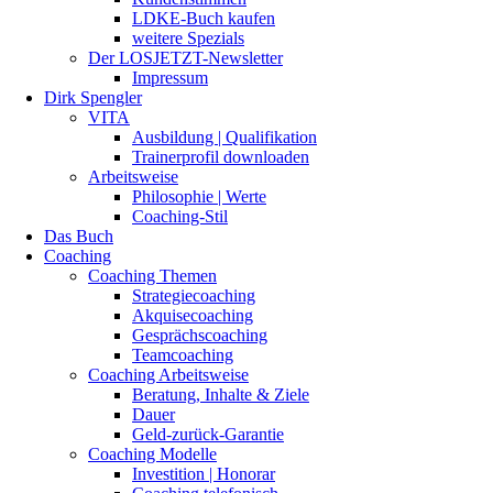
LDKE-Buch kaufen
weitere Spezials
Der LOSJETZT-Newsletter
Impressum
Dirk Spengler
VITA
Ausbildung | Qualifikation
Trainerprofil downloaden
Arbeitsweise
Philosophie | Werte
Coaching-Stil
Das Buch
Coaching
Coaching Themen
Strategiecoaching
Akquisecoaching
Gesprächscoaching
Teamcoaching
Coaching Arbeitsweise
Beratung, Inhalte & Ziele
Dauer
Geld-zurück-Garantie
Coaching Modelle
Investition | Honorar