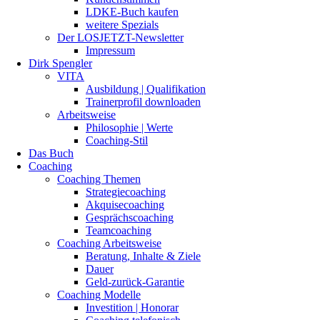
LDKE-Buch kaufen
weitere Spezials
Der LOSJETZT-Newsletter
Impressum
Dirk Spengler
VITA
Ausbildung | Qualifikation
Trainerprofil downloaden
Arbeitsweise
Philosophie | Werte
Coaching-Stil
Das Buch
Coaching
Coaching Themen
Strategiecoaching
Akquisecoaching
Gesprächscoaching
Teamcoaching
Coaching Arbeitsweise
Beratung, Inhalte & Ziele
Dauer
Geld-zurück-Garantie
Coaching Modelle
Investition | Honorar