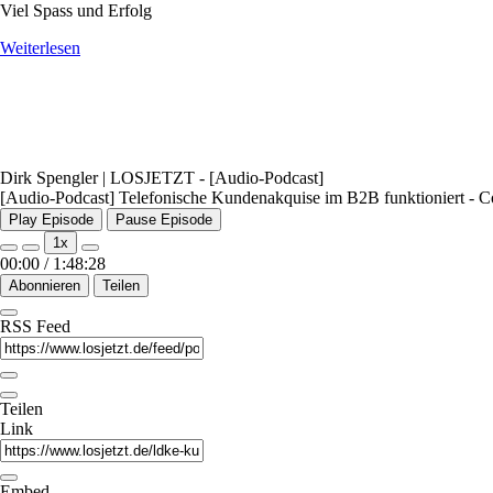
Viel Spass und Erfolg
Weiterlesen
Dirk Spengler | LOSJETZT - [Audio-Podcast]
[Audio-Podcast] Telefonische Kundenakquise im B2B funktioniert -
Play Episode
Pause Episode
1x
00:00
/
1:48:28
Abonnieren
Teilen
RSS Feed
Teilen
Link
Embed