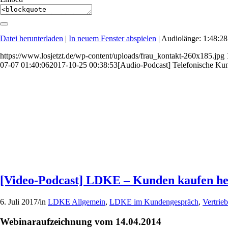
Datei herunterladen
|
In neuem Fenster abspielen
|
Audiolänge: 1:48:28
https://www.losjetzt.de/wp-content/uploads/frau_kontakt-260x185.jpg
07-07 01:40:06
2017-10-25 00:38:53
[Audio-Podcast] Telefonische Ku
[Video-Podcast] LDKE – Kunden kaufen heut
6. Juli 2017
/
in
LDKE Allgemein
,
LDKE im Kundengespräch
,
Vertrieb
Webinaraufzeichnung vom 14.04.2014