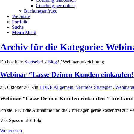
Coaching telefonisch
Coaching persönlich
Buchungsanfrage
Webinare
Portfolio
Suche
Menü
Menü
Archiv für die Kategorie: Webi
Du bist hier:
Startseite
1
/
Blog
2
/
Webinaraufzeichnung
Webinar “Lasse Deinen Kunden einkaufen!”
25. Oktober 2017
/
in
LDKE Allgemein
,
Vertriebs-Strategien
,
Webinara
Webinar “Lasse Deinen Kunden einkaufen!” für Land
Ich stelle Dir die Aufnahme und die Unterlagen gerne kostenfrei zur
Viel Spass und Erfolg
Weiterlesen