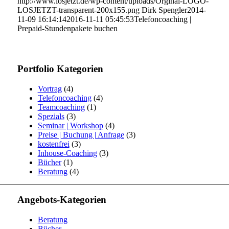
http://www.losjetzt.de/wp-content/uploads/Orginal-LOGO-
LOSJETZT-transparent-200x155.png
Dirk Spengler
2014-
11-09 16:14:14
2016-11-11 05:45:53
Telefoncoaching |
Prepaid-Stundenpakete buchen
Portfolio Kategorien
Vortrag
(4)
Telefoncoaching
(4)
Teamcoaching
(1)
Spezials
(3)
Seminar | Workshop
(4)
Preise | Buchung | Anfrage
(3)
kostenfrei
(3)
Inhouse-Coaching
(3)
Bücher
(1)
Beratung
(4)
Angebots-Kategorien
Beratung
Bücher