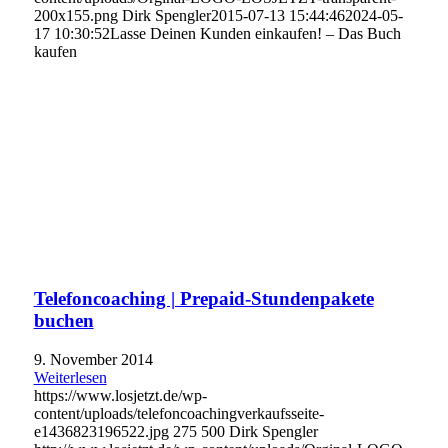
200x155.png
Dirk Spengler
2015-07-13 15:44:46
2024-05-
17 10:30:52
Lasse Deinen Kunden einkaufen! – Das Buch
kaufen
Telefoncoaching | Prepaid-Stundenpakete
buchen
9. November 2014
Weiterlesen
https://www.losjetzt.de/wp-
content/uploads/telefoncoachingverkaufsseite-
e1436823196522.jpg
275
500
Dirk Spengler