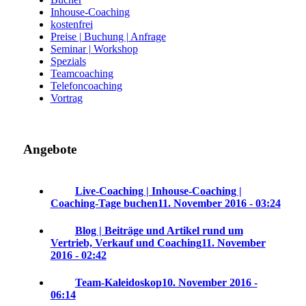
Inhouse-Coaching
kostenfrei
Preise | Buchung | Anfrage
Seminar | Workshop
Spezials
Teamcoaching
Telefoncoaching
Vortrag
Angebote
Live-Coaching | Inhouse-Coaching |
Coaching-Tage buchen
11. November 2016 - 03:24
Blog | Beiträge und Artikel rund um
Vertrieb, Verkauf und Coaching
11. November
2016 - 02:42
Team-Kaleidoskop
10. November 2016 -
06:14