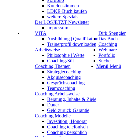
Portfolio
Kundenstimmen
LDKE-Buch kaufen
weitere Spezials
Der LOSJETZT-Newsletter
Impressum
VITA
Dirk Spengler
Ausbildung | Qualifikation
Das Buch
Trainerprofil downloaden
Coaching
Arbeitsweise
Webinare
Philosophie | Werte
Portfolio
Coaching-Stil
Suche
Coaching Themen
Menü
Menü
Strategiecoaching
Akquisecoaching
Gesprächscoaching
Teamcoaching
Coaching Arbeitsweise
Beratung, Inhalte & Ziele
Dauer
Geld-zurück-Garantie
Coaching Modelle
Investition | Honorar
Coaching telefonisch
Coaching persönlich