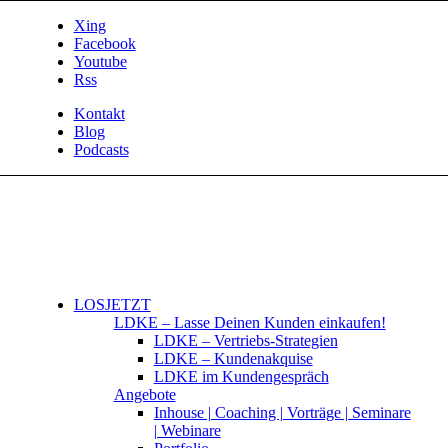
Xing
Facebook
Youtube
Rss
Kontakt
Blog
Podcasts
LOSJETZT
LDKE – Lasse Deinen Kunden einkaufen!
LDKE – Vertriebs-Strategien
LDKE – Kundenakquise
LDKE im Kundengespräch
Angebote
Inhouse | Coaching | Vorträge | Seminare
| Webinare