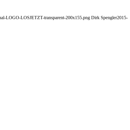
rginal-LOGO-LOSJETZT-transparent-200x155.png
Dirk Spengler
2015-