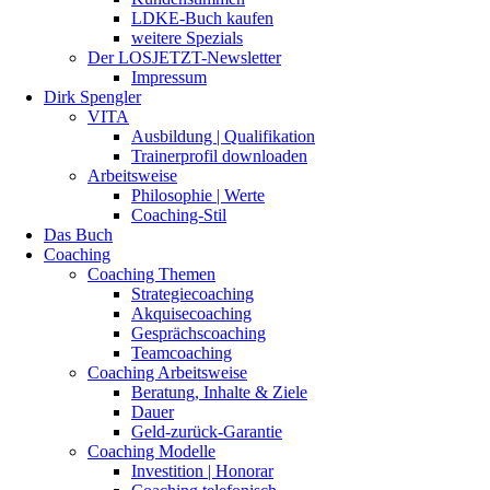
LDKE-Buch kaufen
weitere Spezials
Der LOSJETZT-Newsletter
Impressum
Dirk Spengler
VITA
Ausbildung | Qualifikation
Trainerprofil downloaden
Arbeitsweise
Philosophie | Werte
Coaching-Stil
Das Buch
Coaching
Coaching Themen
Strategiecoaching
Akquisecoaching
Gesprächscoaching
Teamcoaching
Coaching Arbeitsweise
Beratung, Inhalte & Ziele
Dauer
Geld-zurück-Garantie
Coaching Modelle
Investition | Honorar