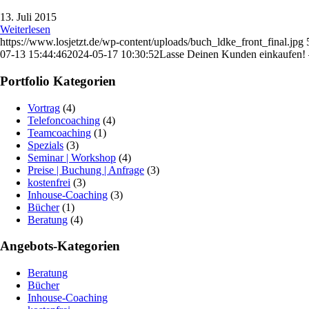
13. Juli 2015
Weiterlesen
https://www.losjetzt.de/wp-content/uploads/buch_ldke_front_final.jpg
07-13 15:44:46
2024-05-17 10:30:52
Lasse Deinen Kunden einkaufen!
Portfolio Kategorien
Vortrag
(4)
Telefoncoaching
(4)
Teamcoaching
(1)
Spezials
(3)
Seminar | Workshop
(4)
Preise | Buchung | Anfrage
(3)
kostenfrei
(3)
Inhouse-Coaching
(3)
Bücher
(1)
Beratung
(4)
Angebots-Kategorien
Beratung
Bücher
Inhouse-Coaching