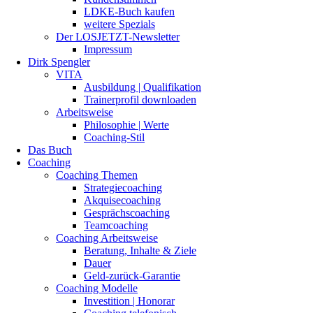
LDKE-Buch kaufen
weitere Spezials
Der LOSJETZT-Newsletter
Impressum
Dirk Spengler
VITA
Ausbildung | Qualifikation
Trainerprofil downloaden
Arbeitsweise
Philosophie | Werte
Coaching-Stil
Das Buch
Coaching
Coaching Themen
Strategiecoaching
Akquisecoaching
Gesprächscoaching
Teamcoaching
Coaching Arbeitsweise
Beratung, Inhalte & Ziele
Dauer
Geld-zurück-Garantie
Coaching Modelle
Investition | Honorar