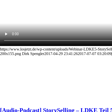
https://www.losjetzt.de/wp-content/uploads/Webinar-LDKE5-StorySel
200x155.png
Dirk Spengler
2017-04-29 23:41:26
2017-07-07 03:20:09
[Audio-Podcast] StorySelling – LDKE Teil 