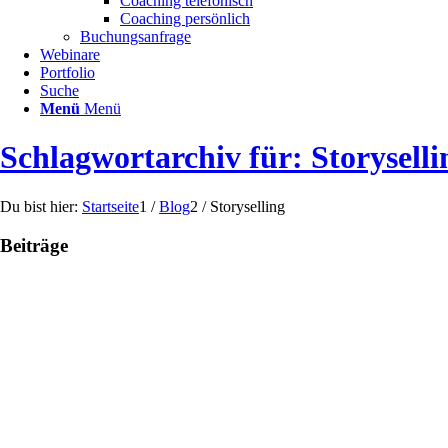
Coaching telefonisch
Coaching persönlich
Buchungsanfrage
Webinare
Portfolio
Suche
Menü
Menü
Schlagwortarchiv für: Storyselli
Du bist hier:
Startseite
1
/
Blog
2
/
Storyselling
Beiträge