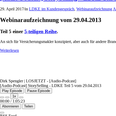
29. April 2017
/
in
LDKE im Kundengespräch
,
Webinaraufzeichnung
A
Webinaraufzeichnung vom 29.04.2013
Teil 5 einer
5-teiligen Reihe
.
An sich für Versicherungsmakler konzipiert, aber auch für andere Branc
Weiterlesen
Dirk Spengler | LOSJETZT - [Audio-Podcast]
[Audio-Podcast] StorySelling - LDKE Teil 5 vom 29.04.2013
Play Episode
Pause Episode
1x
00:00
/
1:05:23
Abonnieren
Teilen
RSS Feed