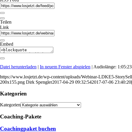
Teilen
Link
Embed
Datei herunterladen
|
In neuem Fenster abspielen
|
Audiolänge: 1:05:23
https://www.losjetzt.de/wp-content/uploads/Webinar-LDKE5-StorySel
200x155.png
Dirk Spengler
2017-04-29 09:32:54
2017-07-06 23:40:20
Kategorien
Kategorien
Coaching-Pakete
Coachingpaket buchen