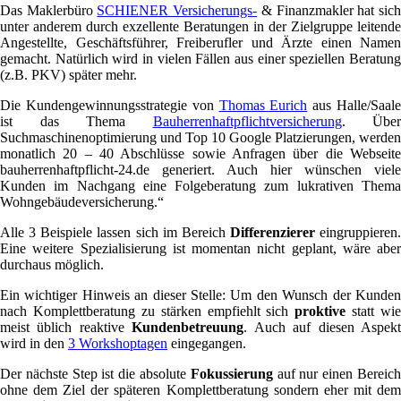
Das Maklerbüro
SCHIENER Versicherungs-
& Finanzmakler hat sic
unter anderem durch exzellente Beratungen in der Zielgruppe leitende
Angestellte, Geschäftsführer, Freiberufler und Ärzte einen Namen
gemacht. Natürlich wird in vielen Fällen aus einer speziellen Beratung
(z.B. PKV) später mehr.
Die Kundengewinnungsstrategie von
Thomas Eurich
aus Halle/Saal
ist das Thema
Bauherrenhaftpflichtversicherung
. Über
Suchmaschinenoptimierung und Top 10 Google Platzierungen, werden
monatlich 20 – 40 Abschlüsse sowie Anfragen über die Webseite
bauherrenhaftpflicht-24.de generiert. Auch hier wünschen viele
Kunden im Nachgang eine Folgeberatung zum lukrativen Thema
Wohngebäudeversicherung.“
Alle 3 Beispiele lassen sich im Bereich
Differenzierer
eingruppieren.
Eine weitere Spezialisierung ist momentan nicht geplant, wäre aber
durchaus möglich.
Ein wichtiger Hinweis an dieser Stelle: Um den Wunsch der Kunden
nach Komplettberatung zu stärken empfiehlt sich
proktive
statt wie
meist üblich reaktive
Kundenbetreuung
. Auch auf diesen Aspek
wird in den
3 Workshoptagen
eingegangen.
Der nächste Step ist die absolute
Fokussierung
auf nur einen Bereic
ohne dem Ziel der späteren Komplettberatung sondern eher mit dem