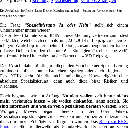
25. April 2014
/
in
Beratung
,
Spezialisierung
,
Vertriebs-Strategien
Ein Artikel aus der Reihe „Lasse Deinen Kunden einkaufen! – Strategien für einen neue Zeit“
von Dirk Spengler
Die Frage
“Spezialisierung Ja oder Nein”
stellt sich einem
Unternehmer immer wieder.
Die Antwort könnte sein:
JEIN
. Diese Meinung vertreten zumindest
10 Makler, welche sich erstmals am 22.04.2014 in Leipzig zu einem 3-
teiligen Workshop unter meiner Leitung zusammengefunden haben.
(„Lasse Deinen Kunden einkaufen! – Strategien für eine neue Zeit“
mit freundlicher Unterstützung der Barmenia – VD Leipzig)
Das JA steht dabei für die grundlegenden Vorteile einer Spezialisierung
zumindest auf bestimmte Branchen, Sparten oder auch Regionen –
Das NEIN steht für die nicht unbedingte Notwendigkeit einer
absoluten Spezialisierung, denn auch diese birgt Risiken und
Nachteile.
Doch beginnen wir am Anfang.
Kunden wollen sich heute nicht
mehr verkaufen lassen – sie wollen einkaufen, ganz gezielt. Sie
sind informiert und wollen von Spezialisten beraten werden.
Prof.
Wolfgang Mewes begann bereits in den 60er Jahren,
Spezialisierungsstrategien zu entwickeln und Firmen zu untersuchen,
die so in kurzer Zeit äußerst erfolgreich wurden. Das
Buch zur EKS
Strategie
gilt mittlerweile als Standardwerk. Es zeigt an vielen