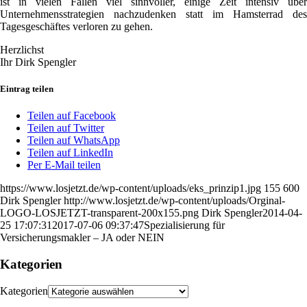
ist in vielen Fällen viel sinnvoller, einige Zeit intensiv über
Unternehmensstrategien nachzudenken statt im Hamsterrad des
Tagesgeschäftes verloren zu gehen.
Herzlichst
Ihr Dirk Spengler
Eintrag teilen
Teilen auf Facebook
Teilen auf Twitter
Teilen auf WhatsApp
Teilen auf LinkedIn
Per E-Mail teilen
https://www.losjetzt.de/wp-content/uploads/eks_prinzip1.jpg
155
600
Dirk Spengler
http://www.losjetzt.de/wp-content/uploads/Orginal-
LOGO-LOSJETZT-transparent-200x155.png
Dirk Spengler
2014-04-
25 17:07:31
2017-07-06 09:37:47
Spezialisierung für
Versicherungsmakler – JA oder NEIN
Kategorien
Kategorien