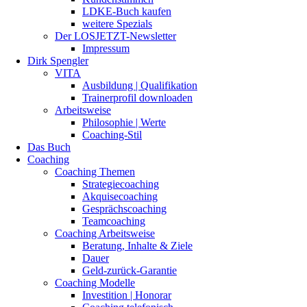
LDKE-Buch kaufen
weitere Spezials
Der LOSJETZT-Newsletter
Impressum
Dirk Spengler
VITA
Ausbildung | Qualifikation
Trainerprofil downloaden
Arbeitsweise
Philosophie | Werte
Coaching-Stil
Das Buch
Coaching
Coaching Themen
Strategiecoaching
Akquisecoaching
Gesprächscoaching
Teamcoaching
Coaching Arbeitsweise
Beratung, Inhalte & Ziele
Dauer
Geld-zurück-Garantie
Coaching Modelle
Investition | Honorar