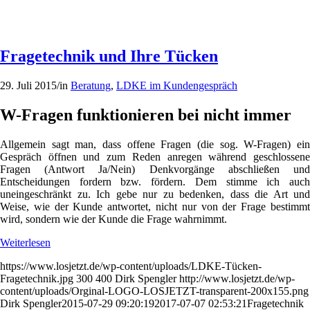
Fragetechnik und Ihre Tücken
29. Juli 2015
/
in
Beratung
,
LDKE im Kundengespräch
W-Fragen funktionieren bei nicht immer
Allgemein sagt man, dass offene Fragen (die sog. W-Fragen) ein
Gespräch öffnen und zum Reden anregen während geschlossene
Fragen (Antwort Ja/Nein) Denkvorgänge abschließen und
Entscheidungen fordern bzw. fördern. Dem stimme ich auch
uneingeschränkt zu. Ich gebe nur zu bedenken, dass die Art und
Weise, wie der Kunde antwortet, nicht nur von der Frage bestimmt
wird, sondern wie der Kunde die Frage wahrnimmt.
Weiterlesen
https://www.losjetzt.de/wp-content/uploads/LDKE-Tücken-
Fragetechnik.jpg
300
400
Dirk Spengler
http://www.losjetzt.de/wp-
content/uploads/Orginal-LOGO-LOSJETZT-transparent-200x155.png
Dirk Spengler
2015-07-29 09:20:19
2017-07-07 02:53:21
Fragetechnik