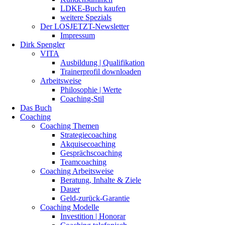
LDKE-Buch kaufen
weitere Spezials
Der LOSJETZT-Newsletter
Impressum
Dirk Spengler
VITA
Ausbildung | Qualifikation
Trainerprofil downloaden
Arbeitsweise
Philosophie | Werte
Coaching-Stil
Das Buch
Coaching
Coaching Themen
Strategiecoaching
Akquisecoaching
Gesprächscoaching
Teamcoaching
Coaching Arbeitsweise
Beratung, Inhalte & Ziele
Dauer
Geld-zurück-Garantie
Coaching Modelle
Investition | Honorar