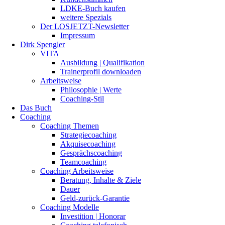
LDKE-Buch kaufen
weitere Spezials
Der LOSJETZT-Newsletter
Impressum
Dirk Spengler
VITA
Ausbildung | Qualifikation
Trainerprofil downloaden
Arbeitsweise
Philosophie | Werte
Coaching-Stil
Das Buch
Coaching
Coaching Themen
Strategiecoaching
Akquisecoaching
Gesprächscoaching
Teamcoaching
Coaching Arbeitsweise
Beratung, Inhalte & Ziele
Dauer
Geld-zurück-Garantie
Coaching Modelle
Investition | Honorar