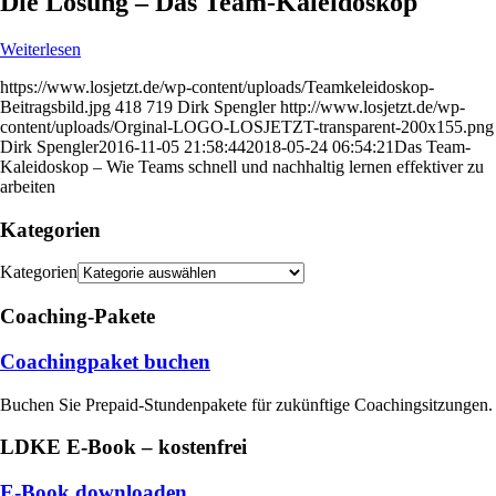
Die Lösung – Das Team-Kaleidoskop
Weiterlesen
https://www.losjetzt.de/wp-content/uploads/Teamkeleidoskop-
Beitragsbild.jpg
418
719
Dirk Spengler
http://www.losjetzt.de/wp-
content/uploads/Orginal-LOGO-LOSJETZT-transparent-200x155.png
Dirk Spengler
2016-11-05 21:58:44
2018-05-24 06:54:21
Das Team-
Kaleidoskop – Wie Teams schnell und nachhaltig lernen effektiver zu
arbeiten
Kategorien
Kategorien
Coaching-Pakete
Coachingpaket buchen
Buchen Sie Prepaid-Stundenpakete für zukünftige Coachingsitzungen.
LDKE E-Book – kostenfrei
E-Book downloaden