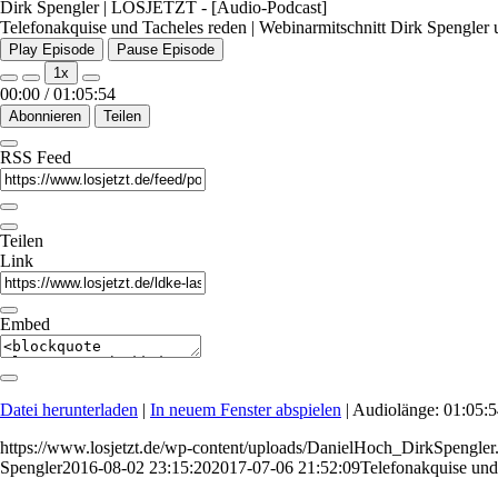
Dirk Spengler | LOSJETZT - [Audio-Podcast]
Telefonakquise und Tacheles reden | Webinarmitschnitt Dirk Spengler
Play Episode
Pause Episode
1x
00:00
/
01:05:54
Abonnieren
Teilen
RSS Feed
Teilen
Link
Embed
Datei herunterladen
|
In neuem Fenster abspielen
|
Audiolänge: 01:05:
https://www.losjetzt.de/wp-content/uploads/DanielHoch_DirkSpengler
Spengler
2016-08-02 23:15:20
2017-07-06 21:52:09
Telefonakquise und