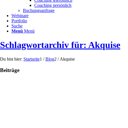
Coaching telefonisch
Coaching persönlich
Buchungsanfrage
Webinare
Portfolio
Suche
Menü
Menü
Schlagwortarchiv für: Akquise
Du bist hier:
Startseite
1
/
Blog
2
/
Akquise
Beiträge