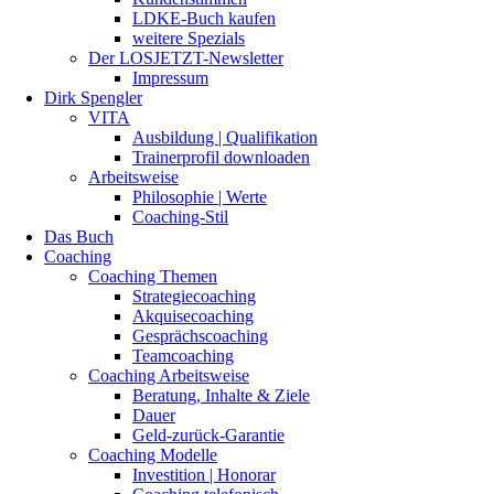
LDKE-Buch kaufen
weitere Spezials
Der LOSJETZT-Newsletter
Impressum
Dirk Spengler
VITA
Ausbildung | Qualifikation
Trainerprofil downloaden
Arbeitsweise
Philosophie | Werte
Coaching-Stil
Das Buch
Coaching
Coaching Themen
Strategiecoaching
Akquisecoaching
Gesprächscoaching
Teamcoaching
Coaching Arbeitsweise
Beratung, Inhalte & Ziele
Dauer
Geld-zurück-Garantie
Coaching Modelle
Investition | Honorar