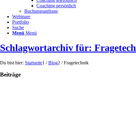
Coaching telefonisch
Coaching persönlich
Buchungsanfrage
Webinare
Portfolio
Suche
Menü
Menü
Schlagwortarchiv für: Fragetec
Du bist hier:
Startseite
1
/
Blog
2
/
Fragetechnik
Beiträge