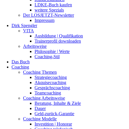
LDKE-Buch kaufen
weitere Spezials
Der LOSJETZT-Newsletter
Impressum
Dirk Spengler
VITA
Ausbildung | Qualifikation
Trainerprofil downloaden
Arbeitsweise
Philosophie | Werte
Coaching-Stil
Das Buch
Coaching
Coaching Themen
Strategiecoaching
Akquisecoaching
Gesprächscoaching
Teamcoaching
Coaching Arbeitsweise
Beratung, Inhalte & Ziele
Dauer
Geld-zurück-Garantie
Coaching Modelle
Investition | Honorar