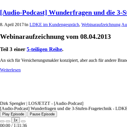
[Audio-Podcast] Wunderfragen und die 3-S
8. April 2017
/
in
LDKE im Kundengespräch
,
Webinaraufzeichnung
Au
Webinaraufzeichnung vom 08.04.2013
Teil 3 einer
5-teiligen Reihe
.
An sich für Versicherungsmakler konzipiert, aber auch für andere Branc
Weiterlesen
Dirk Spengler | LOSJETZT - [Audio-Podcast]
[Audio-Podcast] Wunderfragen und die 3-Stufen-Fragetechnik - LDKE
Play Episode
Pause Episode
1x
00:00
/
1:11:36