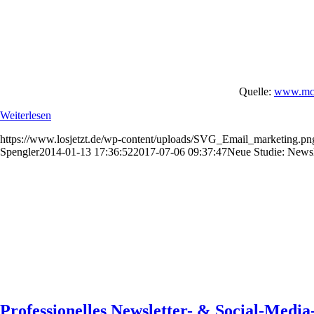
Quelle:
www.mcki
Weiterlesen
https://www.losjetzt.de/wp-content/uploads/SVG_Email_marketing.pn
Spengler
2014-01-13 17:36:52
2017-07-06 09:37:47
Neue Studie: Newsl
Professionelles Newsletter- & Social-Medi