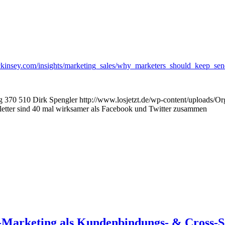
nsey.com/insights/marketing_sales/why_marketers_should_keep_se
g
370
510
Dirk Spengler
http://www.losjetzt.de/wp-content/uploads
etter sind 40 mal wirksamer als Facebook und Twitter zusammen
a-Marketing als Kundenbindungs- & Cross-S