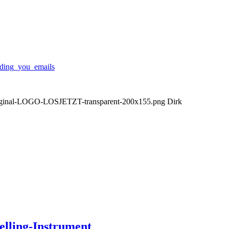
nding_you_emails
/Orginal-LOGO-LOSJETZT-transparent-200x155.png
Dirk
elling-Instrument