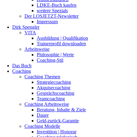
LDKE-Buch kaufen
weitere Spezials
Der LOSJETZT-Newsletter
Impressum
Dirk Spengler
VITA
Ausbildung | Qualifikation
Trainerprofil downloaden
Arbeitsweise
Philosophie | Werte
Coaching-Stil
Das Buch
Coaching
Coaching Themen
Strategiecoaching
Akquisecoaching
Gesprächscoaching
Teamcoaching
Coaching Arbeitsweise
Beratung, Inhalte & Ziele
Dauer
Geld-zurück-Garantie
Coaching Modelle
Investition | Honorar